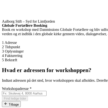
Aalborg Stift – Syd for Limfjorden
Globale Fortællere Booking
Book en workshop med Danmissions Globale Fortællere og bliv udfordret 
verden og et indblik i den globale kirke gennem video, dialogøvelser, 
1
Adresse
2
Tidspunkt
3
Oplysninger
4
Fakturering
5
Bekræft
Hvad er adressen for workshoppen?
Indtast adressen på det sted, hvor workshoppen skal afholdes. Derefter 
Workshopadresse
*
Find ledige tider
Tilbage